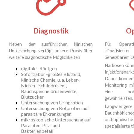
Diagnostik
Op
Neben der ausführlichen klinischen
Für Operat
Untersuchung verfügt unsere Praxis über
klimatisier
weitere diagnostische Möglichkeiten
beheizbarem O
Narkosen könne
digitales Röntgen
Injektionsnar
Sofortlabor -großes Blutbild,
Dabei können
klinische Chemie: u. a. Leber-,
Nieren-, Schilddrüsen-,
Monitoring m
Bauchspeicheldrüsenwerte,
eine hohe
Blutzucker
gewährleisten.
Untersuchung von Urinproben
Langwierigere 
Untersuchung von Kotproben auf
Bauchhöhleno
parasitäre Erkrankungen
mikroskopische Untersuchung auf
orthopädische 
Parasiten, Pilz- und
spezialisierte 
Bakterienbefall